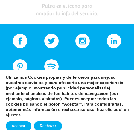
Pulsa en el icono para
ampliar la info del servicio.
Utilizamos Cookies propias y de terceros para mejorar
nuestros servicios y para ofrecerte una mejor experiencia
(por ejemplo, mostrando publicidad personalizada)
mediante el análisis de tus hábitos de navegación (por
ejemplo, páginas visitadas). Puedes aceptar todas las
cookies pulsando el botón “Aceptar”. Para configurarlas,
obtener más información o rechazar su uso, haz clic aquí en
+34 968 82 83 94
ajustes
.
Aceptar
Rechazar
-
-
Aviso Legal
Política de privacidad
Política de cookies