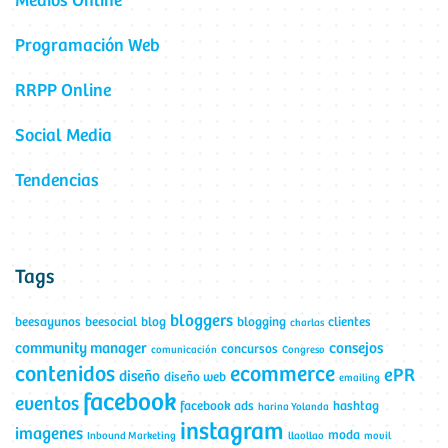
Medios Online
Programación Web
RRPP Online
Social Media
Tendencias
Tags
bloggers
beesayunos
beesocial
blog
blogging
clientes
charlas
community manager
consejos
concursos
comunicación
Congreso
contenidos
ecommerce
ePR
diseño
diseño web
emailing
facebook
eventos
facebook ads
hashtag
harina Yolanda
instagram
imagenes
moda
Inbound Marketing
llaollao
movil