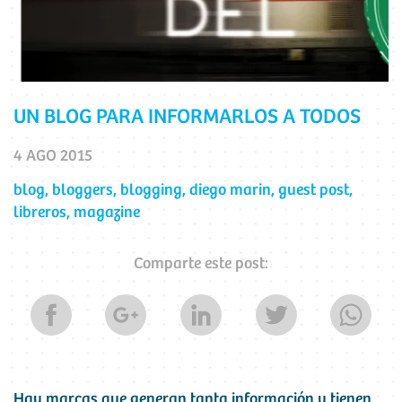
UN BLOG PARA INFORMARLOS A TODOS
4 AGO 2015
blog
,
bloggers
,
blogging
,
diego marin
,
guest post
,
libreros
,
magazine
Comparte este post:
Hay marcas que generan tanta información y tienen