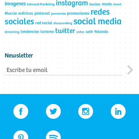
instagram
imagenes
moda
Inbound Marketing
llaollao
movil
redes
Murcia
métricas
pinterest
promociones
ponencias
social media
sociales
red social
showcooking
twitter
tendencias
turismo
web
Yolanda
streaming
video
Newsletter