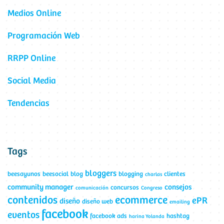
Medios Online
Programación Web
RRPP Online
Social Media
Tendencias
Tags
bloggers
beesayunos
beesocial
blog
blogging
clientes
charlas
community manager
consejos
concursos
comunicación
Congreso
contenidos
ecommerce
ePR
diseño
diseño web
emailing
facebook
eventos
facebook ads
hashtag
harina Yolanda