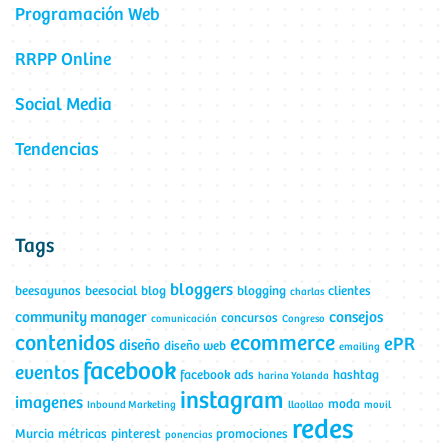
Programación Web
RRPP Online
Social Media
Tendencias
Tags
bloggers
beesayunos
beesocial
blog
blogging
clientes
charlas
community manager
consejos
concursos
comunicación
Congreso
contenidos
ecommerce
ePR
diseño
diseño web
emailing
facebook
eventos
facebook ads
hashtag
harina Yolanda
instagram
imagenes
moda
Inbound Marketing
llaollao
movil
redes
Murcia
métricas
pinterest
promociones
ponencias