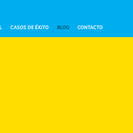
L
CASOS DE ÉXITO
BLOG
CONTACTO
Branded podcast: cuando una
marca se convierte en una