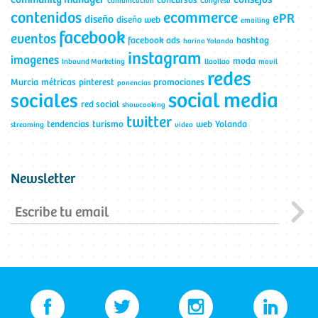
concursos
comunicación
Congreso
contenidos
ecommerce
ePR
diseño
diseño web
emailing
facebook
eventos
facebook ads
hashtag
harina Yolanda
instagram
imagenes
moda
Inbound Marketing
llaollao
movil
redes
Murcia
métricas
pinterest
promociones
ponencias
social media
sociales
red social
showcooking
twitter
tendencias
turismo
web
Yolanda
streaming
video
Newsletter