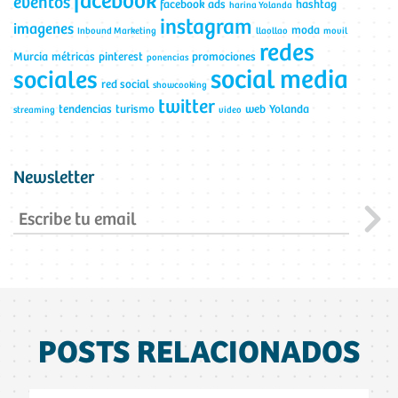
facebook
eventos
facebook ads
hashtag
harina Yolanda
instagram
imagenes
moda
Inbound Marketing
llaollao
movil
redes
Murcia
métricas
pinterest
promociones
ponencias
social media
sociales
red social
showcooking
twitter
tendencias
turismo
web
Yolanda
streaming
video
Newsletter
POSTS RELACIONADOS