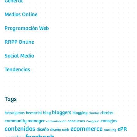
General
Medios Online
Programación Web
RRPP Online
Social Media
Tendencias
Tags
bloggers
beesayunos
beesocial
blog
blogging
clientes
charlas
community manager
consejos
concursos
comunicación
Congreso
contenidos
ecommerce
ePR
diseño
diseño web
emailing