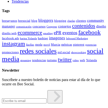
Tendencias
Tags
bloggers
community
beesayunos
beesocial
blog
blogging
clientes
charlas
contenidos
manager
consejos
diseño
concursos
comunicación
Congreso
facebook
ecommerce
eventos
ePR
diseño web
emailing
imagenes
facebook ads
hashtag
harina Yolanda
Inbound Marketing
instagram
moda
Murcia
métricas
pinterest
llaollao
movil
ponencias
social
redes sociales
promociones
red social
showcooking
media
twitter
tendencias
turismo
web
Yolanda
streaming
video
Newsletter
Suscríbete a nuestro boletín de noticias para estar al día de lo que
ocurre en Bee Social.