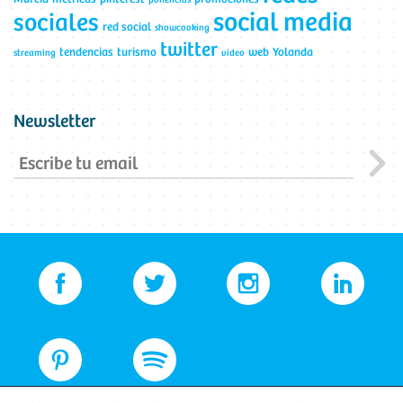
ponencias
social media
sociales
red social
showcooking
twitter
tendencias
turismo
web
Yolanda
streaming
video
Newsletter