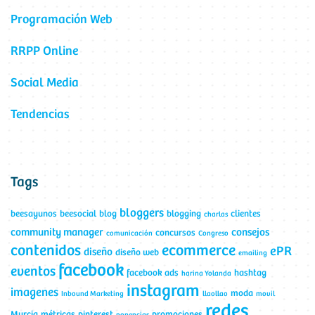
Programación Web
RRPP Online
Social Media
Tendencias
Tags
bloggers
beesayunos
beesocial
blog
blogging
clientes
charlas
community manager
consejos
concursos
comunicación
Congreso
contenidos
ecommerce
ePR
diseño
diseño web
emailing
facebook
eventos
facebook ads
hashtag
harina Yolanda
instagram
imagenes
moda
Inbound Marketing
llaollao
movil
redes
Murcia
métricas
pinterest
promociones