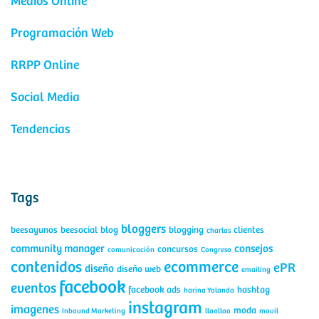
Medios Online
Programación Web
RRPP Online
Social Media
Tendencias
Tags
bloggers
beesayunos
beesocial
blog
blogging
clientes
charlas
community manager
consejos
concursos
comunicación
Congreso
contenidos
ecommerce
ePR
diseño
diseño web
emailing
facebook
eventos
facebook ads
hashtag
harina Yolanda
instagram
imagenes
moda
Inbound Marketing
llaollao
movil