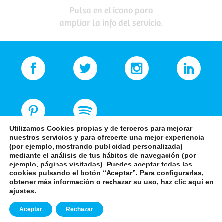
Pulsa en el icono para
ampliar la info del servicio.
Utilizamos Cookies propias y de terceros para mejorar
nuestros servicios y para ofrecerte una mejor experiencia
(por ejemplo, mostrando publicidad personalizada)
mediante el análisis de tus hábitos de navegación (por
ejemplo, páginas visitadas). Puedes aceptar todas las
cookies pulsando el botón “Aceptar”. Para configurarlas,
obtener más información o rechazar su uso, haz clic aquí en
+34 968 82 83 94
ajustes
.
Aceptar
Rechazar
-
-
Aviso Legal
Política de privacidad
Política de cookies