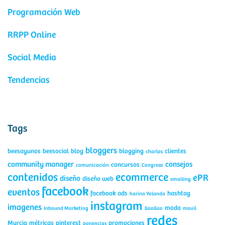
Programación Web
RRPP Online
Social Media
Tendencias
Tags
bloggers
beesayunos
beesocial
blog
blogging
clientes
charlas
community manager
consejos
concursos
comunicación
Congreso
contenidos
ecommerce
ePR
diseño
diseño web
emailing
facebook
eventos
facebook ads
hashtag
harina Yolanda
instagram
imagenes
moda
Inbound Marketing
llaollao
movil
redes
Murcia
métricas
pinterest
promociones
ponencias