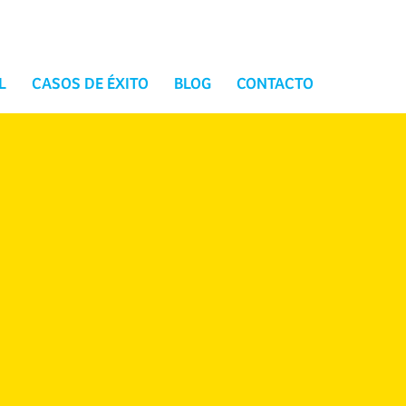
L
CASOS DE ÉXITO
BLOG
CONTACTO
Branded podcast: cuando una
marca se convierte en una