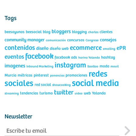
Tags
bloggers
beesayunos
beesocial
blog
blogging
clientes
charlas
community manager
consejos
concursos
comunicación
Congreso
contenidos
ecommerce
ePR
diseño
diseño web
emailing
facebook
eventos
facebook ads
hashtag
harina Yolanda
instagram
imagenes
moda
Inbound Marketing
llaollao
movil
redes
Murcia
métricas
pinterest
promociones
ponencias
social media
sociales
red social
showcooking
twitter
tendencias
turismo
web
Yolanda
streaming
video
Newsletter