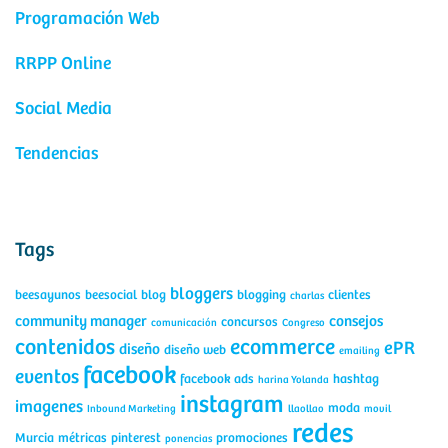
Programación Web
RRPP Online
Social Media
Tendencias
Tags
bloggers
beesayunos
beesocial
blog
blogging
clientes
charlas
community manager
consejos
concursos
comunicación
Congreso
contenidos
ecommerce
ePR
diseño
diseño web
emailing
facebook
eventos
facebook ads
hashtag
harina Yolanda
instagram
imagenes
moda
Inbound Marketing
llaollao
movil
redes
Murcia
métricas
pinterest
promociones
ponencias