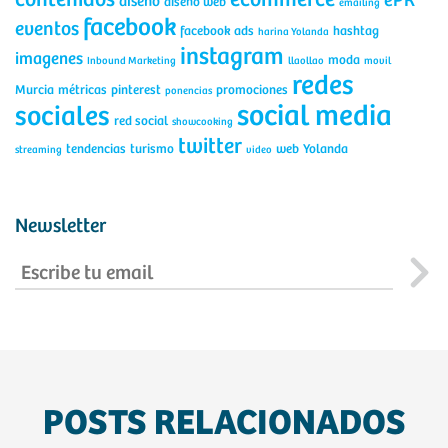
contenidos
ecommerce
ePR
diseño
diseño web
emailing
facebook
eventos
facebook ads
hashtag
harina Yolanda
instagram
imagenes
moda
Inbound Marketing
llaollao
movil
redes
Murcia
métricas
pinterest
promociones
ponencias
social media
sociales
red social
showcooking
twitter
tendencias
turismo
web
Yolanda
streaming
video
Newsletter
POSTS RELACIONADOS