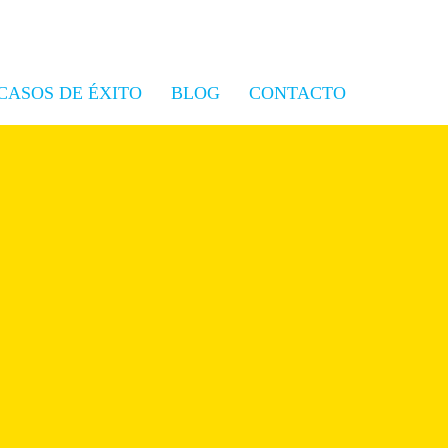
CASOS DE ÉXITO
BLOG
CONTACTO
Branded podcast: cuando una
marca se convierte en una