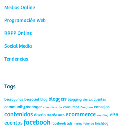
Medios Online
Programación Web
RRPP Online
Social Media
Tendencias
Tags
bloggers
beesayunos
beesocial
blog
blogging
clientes
charlas
community manager
consejos
concursos
comunicación
Congreso
contenidos
ecommerce
ePR
diseño
diseño web
emailing
facebook
eventos
facebook ads
hashtag
harina Yolanda