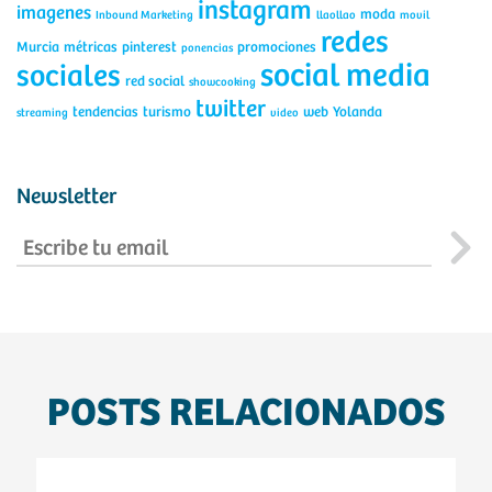
instagram
imagenes
moda
Inbound Marketing
llaollao
movil
redes
Murcia
métricas
pinterest
promociones
ponencias
social media
sociales
red social
showcooking
twitter
tendencias
turismo
web
Yolanda
streaming
video
Newsletter
POSTS RELACIONADOS