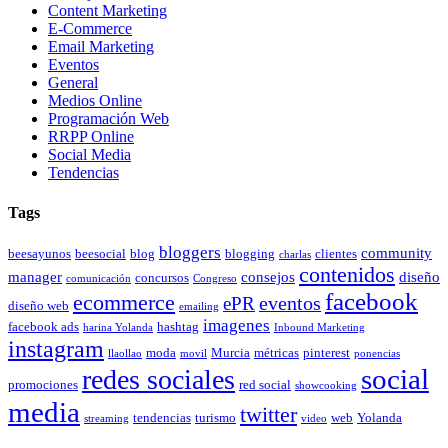
Content Marketing
E-Commerce
Email Marketing
Eventos
General
Medios Online
Programación Web
RRPP Online
Social Media
Tendencias
Tags
bloggers
community
beesayunos
beesocial
blog
blogging
clientes
charlas
contenidos
manager
consejos
diseño
concursos
comunicación
Congreso
facebook
ecommerce
eventos
ePR
diseño web
emailing
imagenes
facebook ads
hashtag
harina Yolanda
Inbound Marketing
instagram
moda
Murcia
métricas
pinterest
llaollao
movil
ponencias
social
redes sociales
promociones
red social
showcooking
media
twitter
tendencias
turismo
web
Yolanda
streaming
video