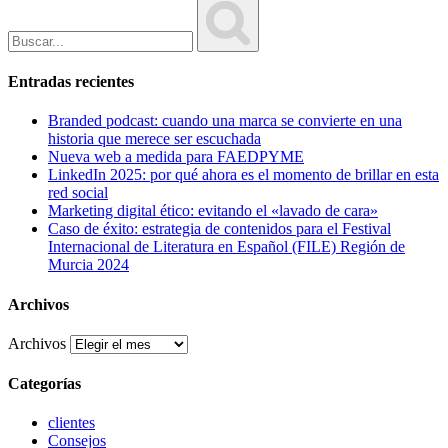
Entradas recientes
Branded podcast: cuando una marca se convierte en una
historia que merece ser escuchada
Nueva web a medida para FAEDPYME
LinkedIn 2025: por qué ahora es el momento de brillar en esta
red social
Marketing digital ético: evitando el «lavado de cara»
Caso de éxito: estrategia de contenidos para el Festival
Internacional de Literatura en Español (FILE) Región de
Murcia 2024
Archivos
Archivos
Categorías
clientes
Consejos