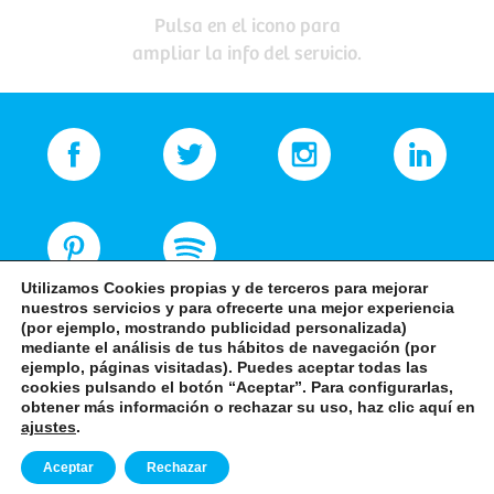
Pulsa en el icono para
ampliar la info del servicio.
Utilizamos Cookies propias y de terceros para mejorar
nuestros servicios y para ofrecerte una mejor experiencia
(por ejemplo, mostrando publicidad personalizada)
mediante el análisis de tus hábitos de navegación (por
ejemplo, páginas visitadas). Puedes aceptar todas las
cookies pulsando el botón “Aceptar”. Para configurarlas,
obtener más información o rechazar su uso, haz clic aquí en
+34 968 82 83 94
ajustes
.
Aceptar
Rechazar
-
-
Aviso Legal
Política de privacidad
Política de cookies