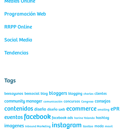
Medios Online
Programación Web
RRPP Online
Social Media
Tendencias
Tags
bloggers
beesayunos
beesocial
blog
blogging
clientes
charlas
community manager
consejos
concursos
comunicación
Congreso
contenidos
ecommerce
ePR
diseño
diseño web
emailing
facebook
eventos
facebook ads
hashtag
harina Yolanda
instagram
imagenes
moda
Inbound Marketing
llaollao
movil