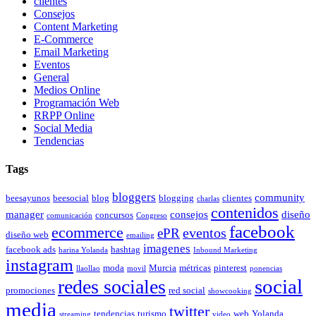
clientes
Consejos
Content Marketing
E-Commerce
Email Marketing
Eventos
General
Medios Online
Programación Web
RRPP Online
Social Media
Tendencias
Tags
bloggers
community
beesayunos
beesocial
blog
blogging
clientes
charlas
contenidos
manager
consejos
diseño
concursos
comunicación
Congreso
facebook
ecommerce
eventos
ePR
diseño web
emailing
imagenes
facebook ads
hashtag
harina Yolanda
Inbound Marketing
instagram
moda
Murcia
métricas
pinterest
llaollao
movil
ponencias
social
redes sociales
promociones
red social
showcooking
media
twitter
tendencias
turismo
web
Yolanda
streaming
video