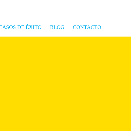
CASOS DE ÉXITO
BLOG
CONTACTO
Branded podcast: cuando una
marca se convierte en una