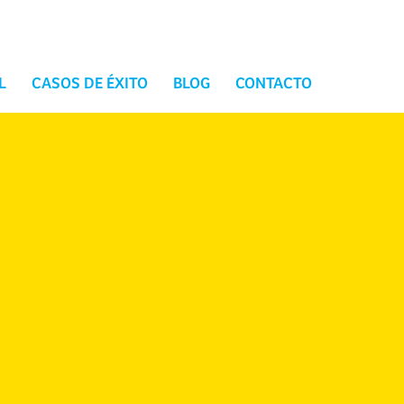
L
CASOS DE ÉXITO
BLOG
CONTACTO
Branded podcast: cuando una
marca se convierte en una