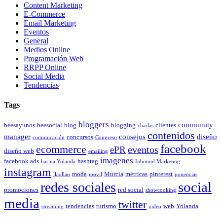
Content Marketing
E-Commerce
Email Marketing
Eventos
General
Medios Online
Programación Web
RRPP Online
Social Media
Tendencias
Tags
bloggers
community
beesayunos
beesocial
blog
blogging
clientes
charlas
contenidos
manager
consejos
diseño
concursos
comunicación
Congreso
facebook
ecommerce
eventos
ePR
diseño web
emailing
imagenes
facebook ads
hashtag
harina Yolanda
Inbound Marketing
instagram
moda
Murcia
métricas
pinterest
llaollao
movil
ponencias
social
redes sociales
promociones
red social
showcooking
media
twitter
tendencias
turismo
web
Yolanda
streaming
video