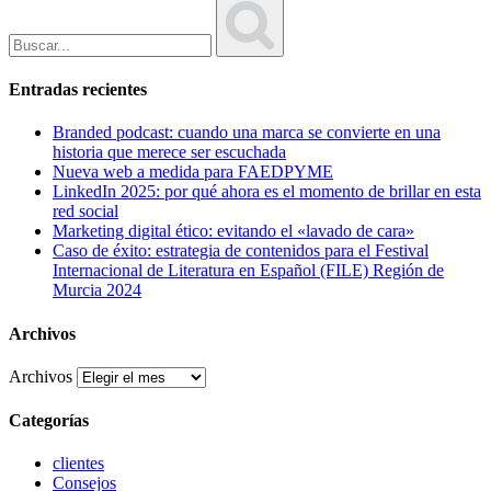
Entradas recientes
Branded podcast: cuando una marca se convierte en una
historia que merece ser escuchada
Nueva web a medida para FAEDPYME
LinkedIn 2025: por qué ahora es el momento de brillar en esta
red social
Marketing digital ético: evitando el «lavado de cara»
Caso de éxito: estrategia de contenidos para el Festival
Internacional de Literatura en Español (FILE) Región de
Murcia 2024
Archivos
Archivos
Categorías
clientes
Consejos